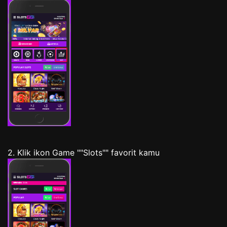
2. Klik ikon Game ""Slots"" favorit kamu