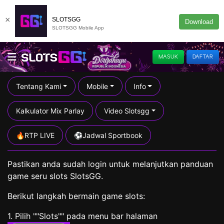
×
SLOTSGG
Download
SLOTSGG Mobile App
MASUK
DAFTAR
Tentang Kami
Mobile
Info
Kalkulator Mix Parlay
Video Slotsgg
🔥RTP LIVE
⚽️Jadwal Sportbook
Pastikan anda sudah login untuk melanjutkan panduan
game seru slots SlotsGG.
Berikut langkah bermain game slots:
1. Pilih ""Slots"" pada menu bar halaman