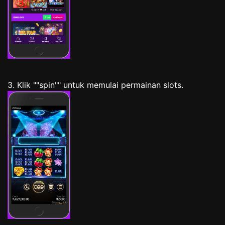
3. Klik ""spin"" untuk memulai permainan slots.