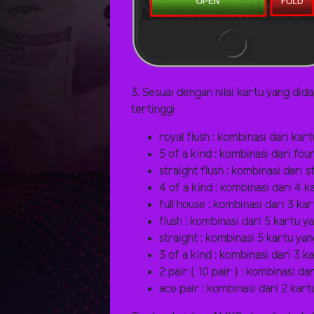
3. Sesuai dengan nilai kartu yang di
tertinggi
royal flush : kombinasi dari kar
5 of a kind : kombinasi dari fou
straight flush : kombinasi dari s
4 of a kind : kombinasi dari 4 
full house : kombinasi dari 3 k
flush : kombinasi dari 5 kartu y
straight : kombinasi 5 kartu ya
3 of a kind : kombinasi dari 3 
2 pair ( 10 pair ) : kombinasi d
ace pair : kombinasi dari 2 kar