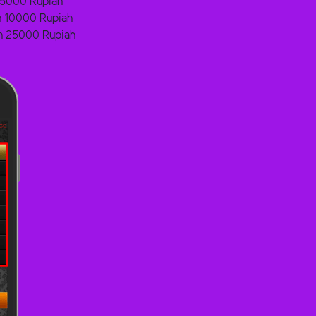
n 5000 Rupiah
n 10000 Rupiah
an 25000 Rupiah