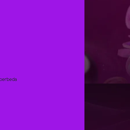
g berbeda