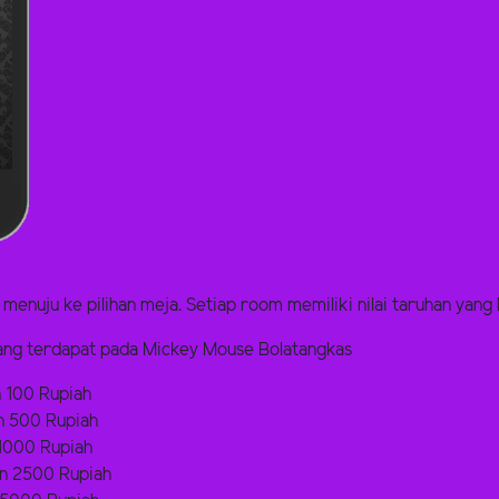
 menuju ke pilihan meja. Setiap room memiliki nilai taruhan yan
ang terdapat pada Mickey Mouse Bolatangkas
n 100 Rupiah
n 500 Rupiah
 1000 Rupiah
an 2500 Rupiah