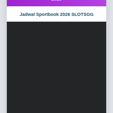
Jadwal Sportbook 2026 SLOTSGG