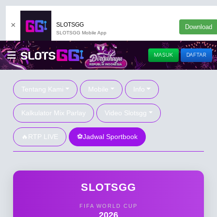
×
SLOTSGG
Download
SLOTSGG Mobile App
MASUK
DAFTAR
Tentang Kami
Mobile
Info
Kalkulator Mix Parlay
Video Slotsgg
🔥RTP LIVE
⚽️Jadwal Sportbook
SLOTSGG
FIFA WORLD CUP
2026