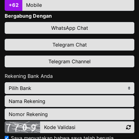
+62
Bergabung Dengan
WhatsApp Chat
Telegram Chat
Telegram Channel
Rekening Bank Anda
Saya menyatakan bahwa saya telah berusia