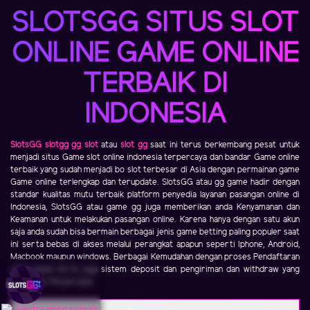
SLOTSGG SITUS SLOT
ONLINE GAME ONLINE
TERBAIK DI
INDONESIA
SlotsGG
slotgg
gg slot
atau
slot gg
saat ini terus berkembang pesat untuk
menjadi situs Game slot online indonesia terpercaya dan bandar Game online
terbaik yang sudah menjadi bo slot terbesar di Asia dengan permainan game
Game online terlengkap dan terupdate. SlotsGG atau gg game hadir dengan
standar kualitas mutu terbaik platform penyedia layanan pasangan online di
Indonesia, SlotsGG atau game gg juga memberikan anda Kenyamanan dan
Keamanan untuk melakukan pasangan online. Karena hanya dengan satu akun
saja anda sudah bisa bermain berbagai jenis game betting paling populer saat
ini serta bebas di akses melalui perangkat apapun seperti Iphone, Android,
Macbook maupun windows. Berbagai Kemudahan dengan proses Pendaftaran
yang cepat serta juga sistem deposit dan pengiriman dan withdraw yang
Aman dan Terpercaya.