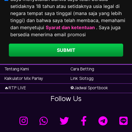
setidaknya 18 tahun atau setidaknya usia legal di
negara tempat saya tinggal (mana saja yang lebih
tinggi) dan bahwa saya telah membaca, memahami
dan menyetujui
Syarat dan ketentuan
. Saya juga
bersedia menerima email promosi
SUBMIT
Tentang Kami
Cara Betting
Kalkulator Mix Parlay
Link Slotsgg
🔥RTP LIVE
⚽️Jadwal Sportbook
Follow Us