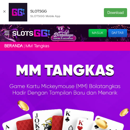
×
SLOTSGG
Download
SLOTSGG Mobile App
MASUK
DAFTAR
MM Tangkas
BERANDA